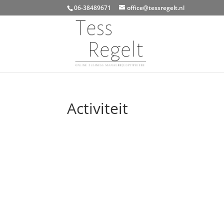
06-38489671
office@tessregelt.nl
Activiteit