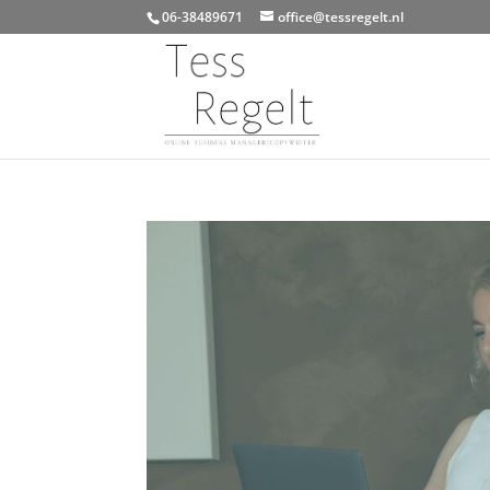
06-38489671
office@tessregelt.nl