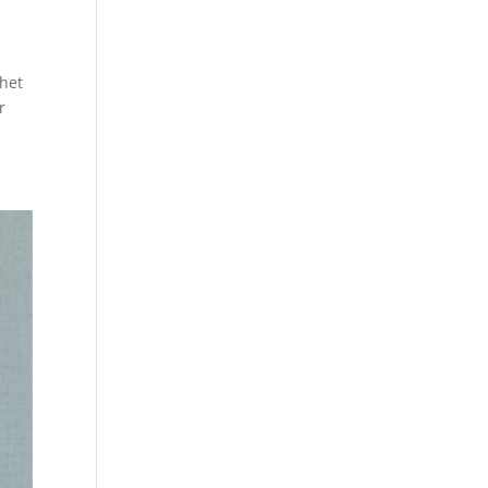
 het
r