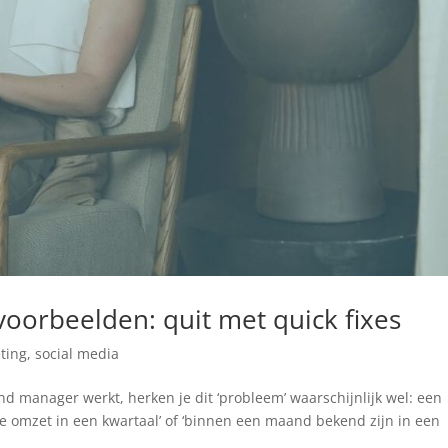
voorbeelden: quit met quick fixes
ting
,
social media
d manager werkt, herken je dit ‘probleem’ waarschijnlijk wel: een
le omzet in een kwartaal’ of ‘binnen een maand bekend zijn in een