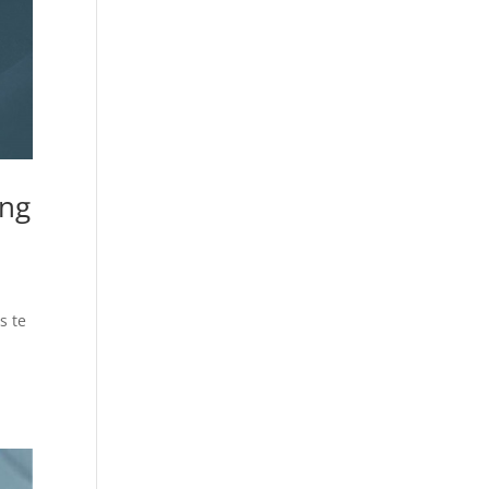
ing
s te